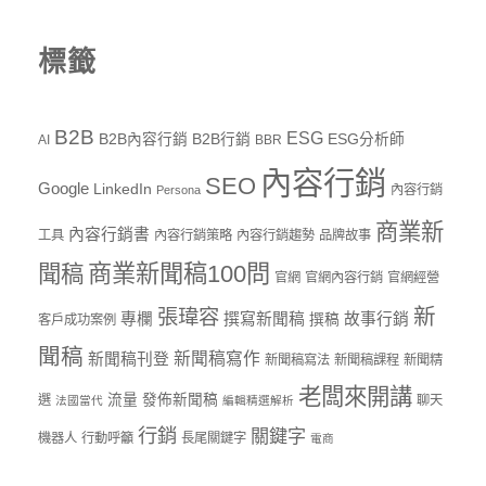
標籤
B2B
ESG
B2B內容行銷
B2B行銷
ESG分析師
AI
BBR
內容行銷
SEO
Google
LinkedIn
內容行銷
Persona
商業新
內容行銷書
工具
內容行銷策略
內容行銷趨勢
品牌故事
商業新聞稿100問
聞稿
官網
官網內容行銷
官網經營
新
張瑋容
專欄
撰寫新聞稿
故事行銷
撰稿
客戶成功案例
聞稿
新聞稿寫作
新聞稿刊登
新聞稿寫法
新聞稿課程
新聞精
老闆來開講
流量
發佈新聞稿
選
聊天
法國當代
編輯精選解析
行銷
關鍵字
機器人
行動呼籲
長尾關鍵字
電商