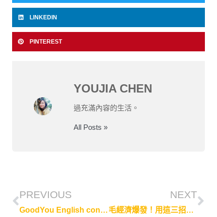
LINKEDIN
PINTEREST
YOUJIA CHEN
過充滿內容的生活。
All Posts »
PREVIOUS
NEXT
GoodYou English content marketing case study: 2019 Asian Tour Taipei Open
毛經濟爆發！用這三招擄獲毛小孩的奴才們