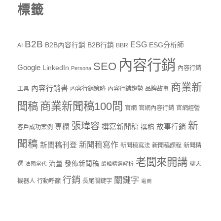
標籤
B2B
ESG
B2B內容行銷
B2B行銷
ESG分析師
AI
BBR
內容行銷
SEO
Google
LinkedIn
內容行銷
Persona
商業新
內容行銷書
工具
內容行銷策略
內容行銷趨勢
品牌故事
商業新聞稿100問
聞稿
官網
官網內容行銷
官網經營
新
張瑋容
專欄
撰寫新聞稿
故事行銷
撰稿
客戶成功案例
聞稿
新聞稿寫作
新聞稿刊登
新聞稿寫法
新聞稿課程
新聞精
老闆來開講
流量
發佈新聞稿
選
聊天
法國當代
編輯精選解析
行銷
關鍵字
機器人
行動呼籲
長尾關鍵字
電商