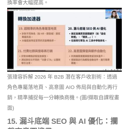
換率會大幅提高。
張瑋容拆解 2026 年 B2B 潛在客戶收割術：透過
角色專屬落地頁、高意圖 AIO 佈局與自動化再行
銷，精準捕捉每一分轉換商機。(圖/擷取自課程畫
面)
15. 漏斗底端 SEO 與 AI 優化：攔