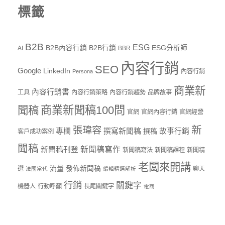
標籤
B2B
ESG
B2B內容行銷
B2B行銷
ESG分析師
AI
BBR
內容行銷
SEO
Google
LinkedIn
內容行銷
Persona
商業新
內容行銷書
工具
內容行銷策略
內容行銷趨勢
品牌故事
商業新聞稿100問
聞稿
官網
官網內容行銷
官網經營
新
張瑋容
專欄
撰寫新聞稿
故事行銷
撰稿
客戶成功案例
聞稿
新聞稿寫作
新聞稿刊登
新聞稿寫法
新聞稿課程
新聞精
老闆來開講
流量
發佈新聞稿
選
聊天
法國當代
編輯精選解析
行銷
關鍵字
機器人
行動呼籲
長尾關鍵字
電商