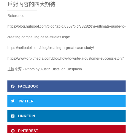
戶對內容的四大期待
Reference:
https://blog.hubspot.com/blog/tabid/6307/bid/33282/the-ultimate-guide-to-
creating-compelling-case-studies.aspx
https://neilpatel.com/blog/creating-a-great-case-study/
https://www.orbitmedia.com/blog/how-to-write-a-customer-success-story/
主圖來源：Photo by
Austin Distel
on
Unsplash
FACEBOOK
TWITTER
LINKEDIN
PINTEREST