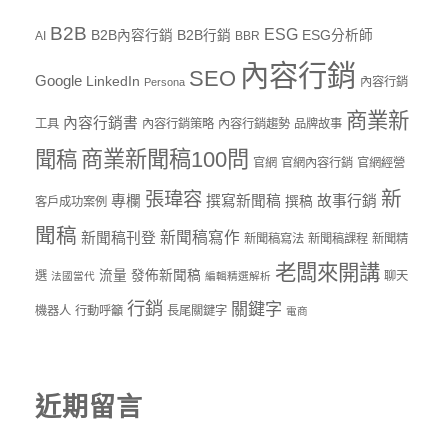
B2B
ESG
B2B內容行銷
B2B行銷
ESG分析師
AI
BBR
內容行銷
SEO
Google
LinkedIn
內容行銷
Persona
商業新
內容行銷書
工具
內容行銷策略
內容行銷趨勢
品牌故事
商業新聞稿100問
聞稿
官網
官網內容行銷
官網經營
新
張瑋容
專欄
撰寫新聞稿
故事行銷
撰稿
客戶成功案例
聞稿
新聞稿寫作
新聞稿刊登
新聞稿寫法
新聞稿課程
新聞精
老闆來開講
流量
發佈新聞稿
選
聊天
法國當代
編輯精選解析
行銷
關鍵字
機器人
行動呼籲
長尾關鍵字
電商
近期留言