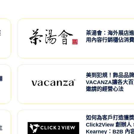
經
茶湯會：海外展店
用內容行銷穩佔消
美到犯規！飾品品
翻
VACANZA讓各大
邀請的經營心法
如何為客戶打造獲
Click2View 創辦人 
生
Kearney：B2B 