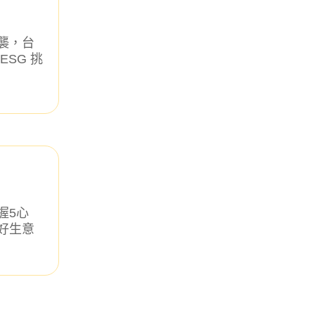
襲，台
ESG 挑
握5心
好生意