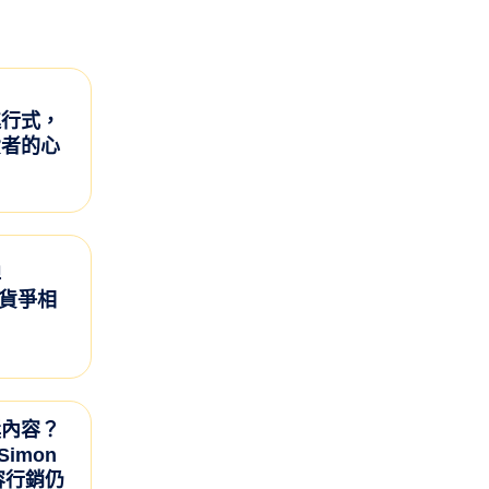
進行式，
費者的心
牌
百貨爭相
獎內容？
Simon
內容行銷仍