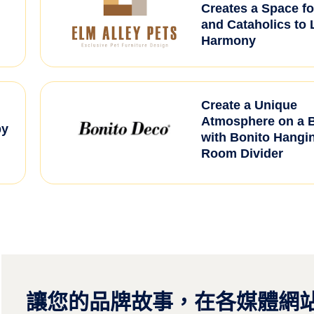
Creates a Space fo
and Cataholics to 
Harmony
Create a Unique
Atmosphere on a 
by
with Bonito Hangi
Room Divider
讓您的品牌故事，在各媒體網