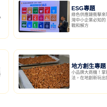
ESG專題
綠色供應鏈衝擊來
小
灣中小企業必知的 
？
戰和解方
地方創生專題
該
小品牌大商機！掌
行
法，在地創新玩出