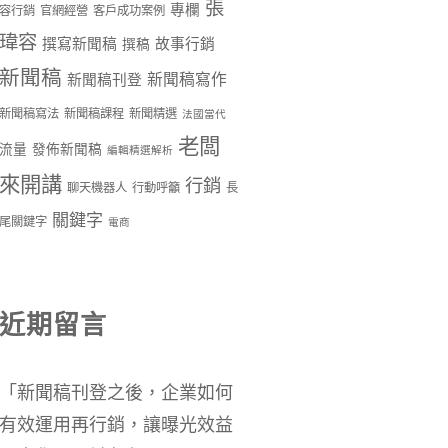
張
專欄
容行銷
官網經營
客戶成功案例
瑋容
撰寫新聞稿
故事行銷
撰稿
新聞稿
新聞稿寫作
新聞稿刊登
新聞稿寫法
新聞稿課程
新聞精選
法國當代
老闆
流量
發佈新聞稿
編輯精選解析
來開講
行銷
聊天機器人
行動呼籲
長
關鍵字
尾關鍵字
電商
近期留言
「
新聞稿刊登之後，企業如何
有效運用再行銷，讓曝光效益