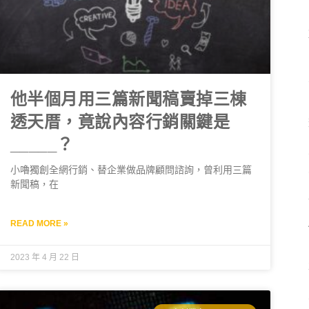
他半個月用三篇新聞稿賣掉三棟
透天厝，竟說內容行銷關鍵是
_____？
小嚕獨創全網行銷、替企業做品牌顧問諮詢，曾利用三篇
新聞稿，在
READ MORE »
2023 年 4 月 22 日