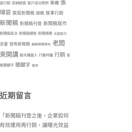
張
專欄
容行銷
官網經營
客戶成功案例
瑋容
撰寫新聞稿
故事行銷
撰稿
新聞稿
新聞稿寫作
新聞稿刊登
新聞稿寫法
新聞稿課程
新聞精選
法國當代
老闆
流量
發佈新聞稿
編輯精選解析
來開講
行銷
聊天機器人
行動呼籲
長
關鍵字
尾關鍵字
電商
近期留言
「
新聞稿刊登之後，企業如何
有效運用再行銷，讓曝光效益