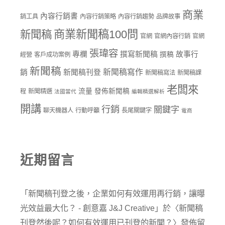
商業
內容行銷書
銷工具
內容行銷策略
內容行銷趨勢
品牌故事
商業新聞稿100問
新聞稿
官網
官網內容行銷
官網
張瑋容
專欄
撰寫新聞稿
故事行
撰稿
經營
客戶成功案例
新聞稿
新聞稿寫作
銷
新聞稿刊登
新聞稿寫法
新聞稿課
老闆來
流量
發佈新聞稿
程
新聞精選
法國當代
編輯精選解析
開講
行銷
關鍵字
聊天機器人
行動呼籲
長尾關鍵字
電商
近期留言
「
新聞稿刊登之後，企業如何有效運用再行銷，讓曝
光效益最大化？ - 創意嘉 J&J Creative
」於〈
新聞稿
刊登然後呢？如何有效運用已刊登的新聞？
〉發佈留