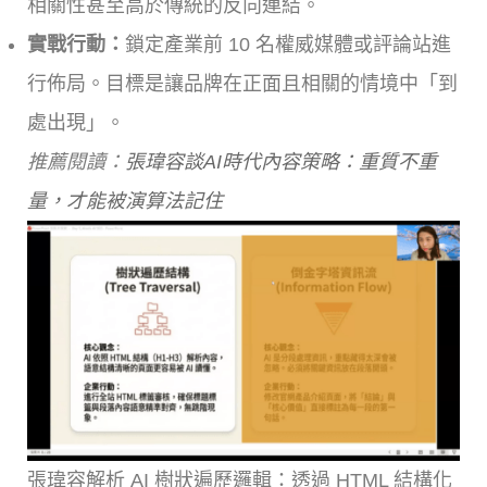
相關性甚至高於傳統的反向連結。
實戰行動：
鎖定產業前 10 名權威媒體或評論站進
行佈局。目標是讓品牌在正面且相關的情境中「到
處出現」。
推薦閱讀：
張瑋容談AI時代內容策略：重質不重
量，才能被演算法記住
張瑋容解析 AI 樹狀遍歷邏輯：透過 HTML 結構化