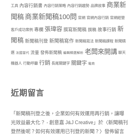
商業新
內容行銷書
工具
內容行銷策略
內容行銷趨勢
品牌故事
商業新聞稿100問
聞稿
官網
官網內容行銷
官網經營
新
張瑋容
專欄
撰寫新聞稿
故事行銷
撰稿
客戶成功案例
聞稿
新聞稿寫作
新聞稿刊登
新聞稿寫法
新聞稿課程
新聞精
老闆來開講
流量
發佈新聞稿
選
聊天
法國當代
編輯精選解析
行銷
關鍵字
機器人
行動呼籲
長尾關鍵字
電商
近期留言
「
新聞稿刊登之後，企業如何有效運用再行銷，讓曝
光效益最大化？ - 創意嘉 J&J Creative
」於〈
新聞稿刊
登然後呢？如何有效運用已刊登的新聞？
〉發佈留言