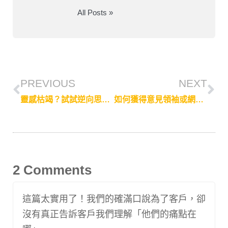
All Posts »
PREVIOUS
NEXT
靈感枯竭？試試逆向思考，迅速發想內容創意
如何獲得意見領袖或網紅推薦？善用內容行銷創造「反向連結」
2 Comments
這篇太實用了！我們的確滿口說為了客戶，卻
沒有真正告訴客戶我們理解「他們的痛點在