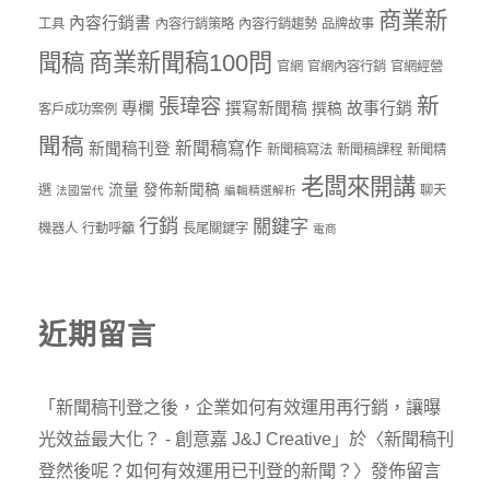
商業新
內容行銷書
工具
內容行銷策略
內容行銷趨勢
品牌故事
商業新聞稿100問
聞稿
官網
官網內容行銷
官網經營
新
張瑋容
專欄
撰寫新聞稿
故事行銷
撰稿
客戶成功案例
聞稿
新聞稿寫作
新聞稿刊登
新聞稿寫法
新聞稿課程
新聞精
老闆來開講
流量
發佈新聞稿
選
聊天
法國當代
編輯精選解析
行銷
關鍵字
機器人
行動呼籲
長尾關鍵字
電商
近期留言
「
新聞稿刊登之後，企業如何有效運用再行銷，讓曝
光效益最大化？ - 創意嘉 J&J Creative
」於〈
新聞稿刊
登然後呢？如何有效運用已刊登的新聞？
〉發佈留言