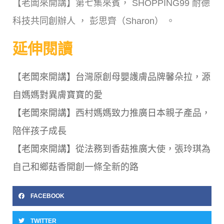
【老闆來開講】第七集來賓， SHOPPING99 耐德
科技共同創辦人 ， 彭思齊（Sharon） 。
延伸閱讀
【
老闆來開講】台灣原創母嬰護膚品牌馨朵拉，源
自媽媽對異膚寶寶的愛
【老闆來開講】西村媽媽致力推廣日本親子產品，
陪伴孩子成長
【老闆來開講】從法務到香菇推廣大使，張玲琪為
自己和鄉菇香開創一條全新的路
FACEBOOK
TWITTER