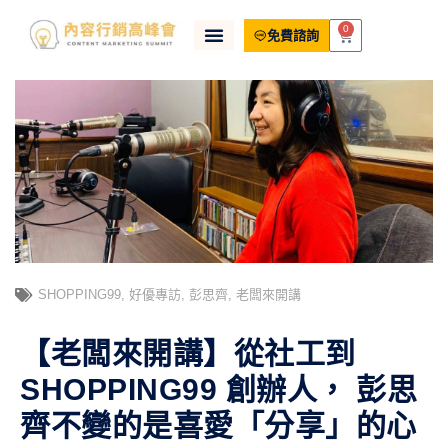
0
免費諮詢
SHOPPING99
,
好優專訪
,
彭思齊
,
老闆來開講
【老闆來開講】從社工到
SHOPPING99 創辦人， 彭思
齊不變的是喜愛「分享」的心