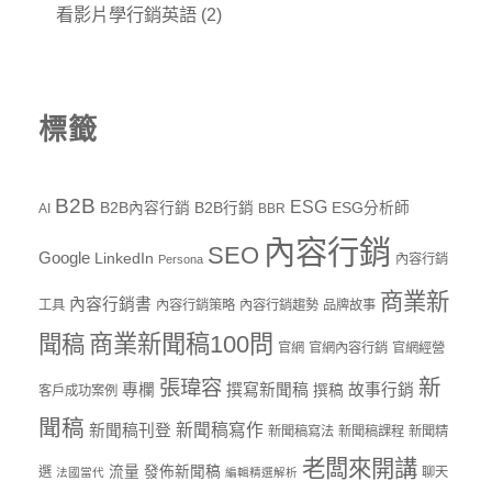
看影片學行銷英語
(2)
標籤
B2B
ESG
B2B內容行銷
B2B行銷
ESG分析師
AI
BBR
內容行銷
SEO
Google
LinkedIn
內容行銷
Persona
商業新
內容行銷書
工具
內容行銷策略
內容行銷趨勢
品牌故事
商業新聞稿100問
聞稿
官網
官網內容行銷
官網經營
新
張瑋容
專欄
撰寫新聞稿
故事行銷
撰稿
客戶成功案例
聞稿
新聞稿寫作
新聞稿刊登
新聞稿寫法
新聞稿課程
新聞精
老闆來開講
流量
發佈新聞稿
選
聊天
法國當代
編輯精選解析