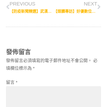
PREVIOUS
NEXT
【防疫新聞精選】武漢肺炎新聞話題延燒，各產業如何用四大類新聞提升能見度？
【媒體專訪】好優數位創辦人張瑋容專攻內容行銷 成企業隱形推手
發佈留言
發佈留言必須填寫的電子郵件地址不會公開。
必
填欄位標示為
*
留言
*