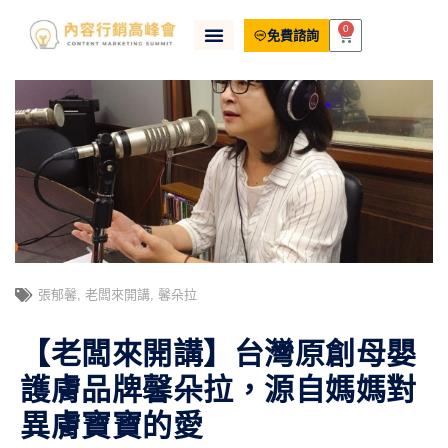
0
免費諮詢
張郁馨
,
老闆來開講
,
馨朵拉
【老闆來開講】台灣原創母嬰
護膚品牌馨朵拉，源自媽媽對
異膚寶寶的愛