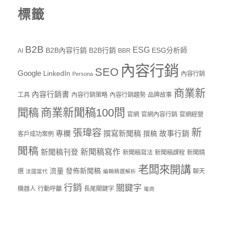
標籤
B2B
ESG
B2B內容行銷
B2B行銷
ESG分析師
AI
BBR
內容行銷
SEO
Google
LinkedIn
內容行銷
Persona
商業新
內容行銷書
工具
內容行銷策略
內容行銷趨勢
品牌故事
商業新聞稿100問
聞稿
官網
官網內容行銷
官網經營
新
張瑋容
專欄
撰寫新聞稿
故事行銷
撰稿
客戶成功案例
聞稿
新聞稿寫作
新聞稿刊登
新聞稿寫法
新聞稿課程
新聞精
老闆來開講
流量
發佈新聞稿
選
聊天
法國當代
編輯精選解析
行銷
關鍵字
機器人
行動呼籲
長尾關鍵字
電商