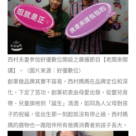
西村夫妻參加好優數位開設之廣播節目【老闆來開
講】。（圖片來源：好優數位）
創業做品牌其實不容易，西村媽媽在品牌定位和深
化，下足了苦功。創業初衷由母愛出發，從嬰兒背
帶、兒童旗袍到「誕生」清酒，如同為人父母對孩
子的祝福，從出生那一刻起就沒有停止過，西村媽
媽的選物也一路陪伴所有爸媽消費者到孩子長大。