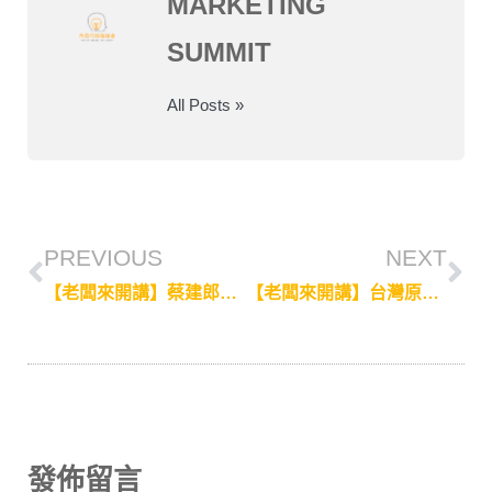
MARKETING
SUMMIT
All Posts »
PREVIOUS
NEXT
【老闆來開講】蔡建郎帶領博方文創，讓台灣文創插畫「小紅人Waiting&Hope」登上世界舞台
【老闆來開講】台灣原創母嬰護膚品牌馨朵拉，源自媽媽對異膚寶寶的愛
發佈留言