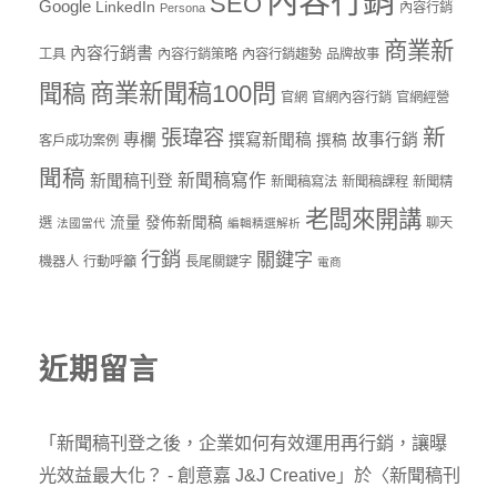
內容行銷
SEO
Google
LinkedIn
內容行銷
Persona
商業新
內容行銷書
工具
內容行銷策略
內容行銷趨勢
品牌故事
商業新聞稿100問
聞稿
官網
官網內容行銷
官網經營
新
張瑋容
專欄
撰寫新聞稿
故事行銷
撰稿
客戶成功案例
聞稿
新聞稿寫作
新聞稿刊登
新聞稿寫法
新聞稿課程
新聞精
老闆來開講
流量
發佈新聞稿
選
聊天
法國當代
編輯精選解析
行銷
關鍵字
機器人
行動呼籲
長尾關鍵字
電商
近期留言
「
新聞稿刊登之後，企業如何有效運用再行銷，讓曝
光效益最大化？ - 創意嘉 J&J Creative
」於〈
新聞稿刊