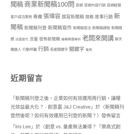
商業新聞稿100問
聞稿
官網
官網內容行銷
官網經營
新
張瑋容
專欄
撰寫新聞稿
故事行銷
撰稿
客戶成功案例
聞稿
新聞稿寫作
新聞稿刊登
新聞稿寫法
新聞稿課程
新聞精
老闆來開講
流量
發佈新聞稿
選
聊天
法國當代
編輯精選解析
行銷
關鍵字
機器人
行動呼籲
長尾關鍵字
電商
近期留言
「
新聞稿刊登之後，企業如何有效運用再行銷，讓曝
光效益最大化？ - 創意嘉 J&J Creative
」於〈
新聞稿刊
登然後呢？如何有效運用已刊登的新聞？
〉發佈留言
「
Iris Lee
」於〈
創意 vs. 量產無法兼得？「樂高式創