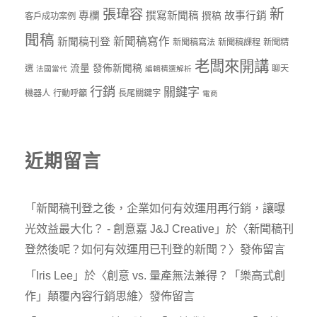
新
張瑋容
專欄
撰寫新聞稿
故事行銷
撰稿
客戶成功案例
聞稿
新聞稿寫作
新聞稿刊登
新聞稿寫法
新聞稿課程
新聞精
老闆來開講
流量
發佈新聞稿
選
聊天
法國當代
編輯精選解析
行銷
關鍵字
機器人
行動呼籲
長尾關鍵字
電商
近期留言
「
新聞稿刊登之後，企業如何有效運用再行銷，讓曝
光效益最大化？ - 創意嘉 J&J Creative
」於〈
新聞稿刊
登然後呢？如何有效運用已刊登的新聞？
〉發佈留言
「
Iris Lee
」於〈
創意 vs. 量產無法兼得？「樂高式創
作」顛覆內容行銷思維
〉發佈留言