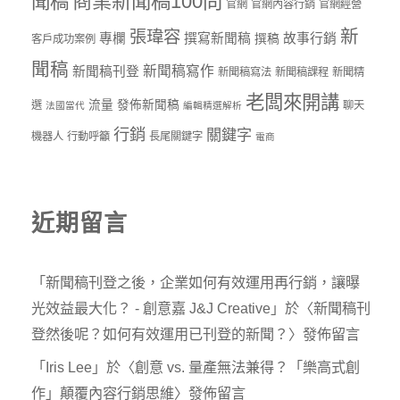
商業新聞稿100問
聞稿
官網
官網內容行銷
官網經營
新
張瑋容
專欄
撰寫新聞稿
故事行銷
撰稿
客戶成功案例
聞稿
新聞稿寫作
新聞稿刊登
新聞稿寫法
新聞稿課程
新聞精
老闆來開講
流量
發佈新聞稿
選
聊天
法國當代
編輯精選解析
行銷
關鍵字
機器人
行動呼籲
長尾關鍵字
電商
近期留言
「
新聞稿刊登之後，企業如何有效運用再行銷，讓曝
光效益最大化？ - 創意嘉 J&J Creative
」於〈
新聞稿刊
登然後呢？如何有效運用已刊登的新聞？
〉發佈留言
「
Iris Lee
」於〈
創意 vs. 量產無法兼得？「樂高式創
作」顛覆內容行銷思維
〉發佈留言