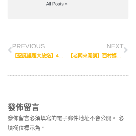
All Posts »
PREVIOUS
NEXT
【聖誕議題大放送】4大議題企劃，用新聞引爆聖誕商機！
【老闆來開講】西村媽媽致力推廣日本親子產品，陪伴孩子成長
發佈留言
發佈留言必須填寫的電子郵件地址不會公開。
必
填欄位標示為
*