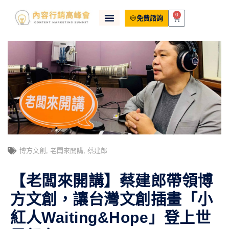
0
免費諮詢
博方文創
,
老闆來開講
,
蔡建郎
【老闆來開講】蔡建郎帶領博
方文創，讓台灣文創插畫「小
紅人Waiting&Hope」登上世