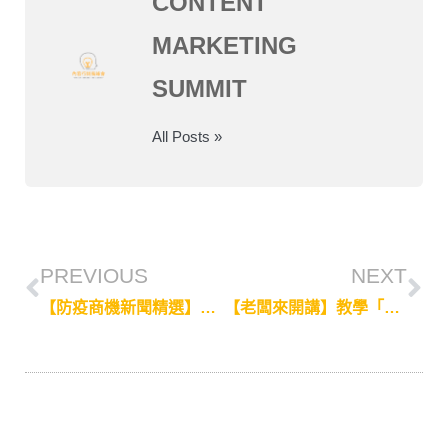
CONTENT
MARKETING
SUMMIT
All Posts »
PREVIOUS
NEXT
【防疫商機新聞精選】不畏疫情！五大類逆勢成長新聞，看各產業如何找商機
【老闆來開講】教學「手機拍影片」是畢生志業！馬國導演貝克大叔的台灣歷險記