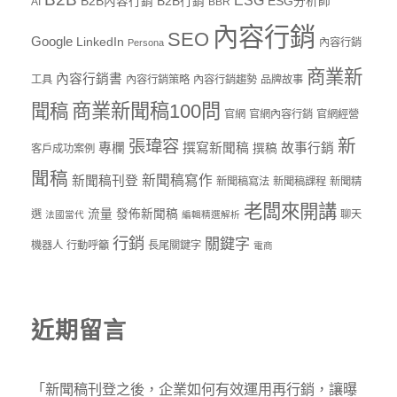
ESG
B2B內容行銷
B2B行銷
ESG分析師
AI
BBR
內容行銷
SEO
Google
LinkedIn
內容行銷
Persona
商業新
內容行銷書
工具
內容行銷策略
內容行銷趨勢
品牌故事
商業新聞稿100問
聞稿
官網
官網內容行銷
官網經營
新
張瑋容
專欄
撰寫新聞稿
故事行銷
撰稿
客戶成功案例
聞稿
新聞稿寫作
新聞稿刊登
新聞稿寫法
新聞稿課程
新聞精
老闆來開講
流量
發佈新聞稿
選
聊天
法國當代
編輯精選解析
行銷
關鍵字
機器人
行動呼籲
長尾關鍵字
電商
近期留言
「
新聞稿刊登之後，企業如何有效運用再行銷，讓曝