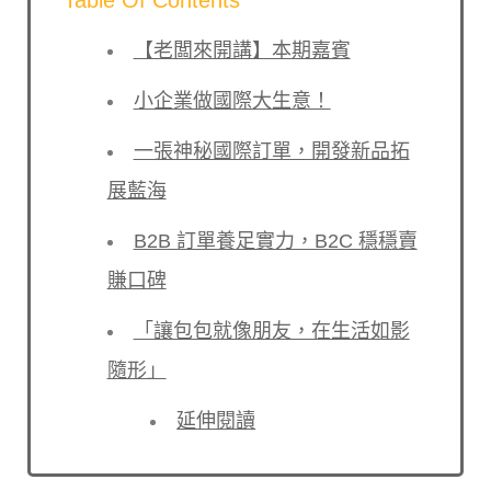
Table Of Contents
【老闆來開講】本期嘉賓
小企業做國際大生意！
一張神秘國際訂單，開發新品拓
展藍海
B2B 訂單養足實力，B2C 穩穩賣
賺口碑
「讓包包就像朋友，在生活如影
隨形」
延伸閱讀