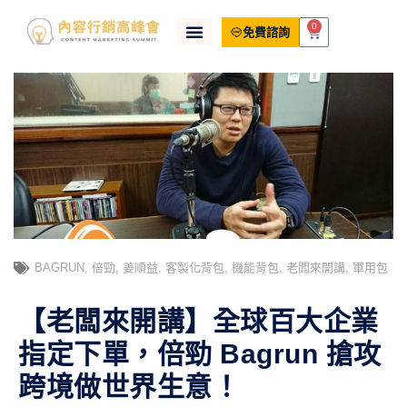
0
免費諮詢
BAGRUN
,
倍勁
,
姜順益
,
客製化背包
,
機能背包
,
老闆來開講
,
軍用包
【老闆來開講】全球百大企業
指定下單，倍勁 Bagrun 搶攻
跨境做世界生意！