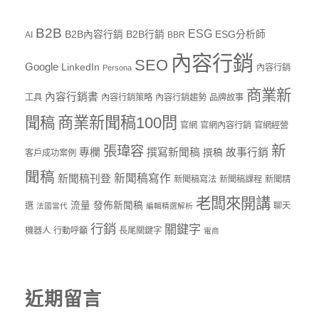
B2B
ESG
B2B內容行銷
B2B行銷
ESG分析師
AI
BBR
內容行銷
SEO
Google
LinkedIn
內容行銷
Persona
商業新
內容行銷書
工具
內容行銷策略
內容行銷趨勢
品牌故事
商業新聞稿100問
聞稿
官網
官網內容行銷
官網經營
新
張瑋容
專欄
撰寫新聞稿
故事行銷
撰稿
客戶成功案例
聞稿
新聞稿寫作
新聞稿刊登
新聞稿寫法
新聞稿課程
新聞精
老闆來開講
流量
發佈新聞稿
選
聊天
法國當代
編輯精選解析
行銷
關鍵字
機器人
行動呼籲
長尾關鍵字
電商
近期留言