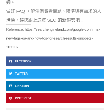
通
。
做好 FAQ ，解決消費者問題、精準與有需求的人
溝通，趕快跟上這波 SEO 的新趨勢吧！
Reference:
https://searchengineland.com/google-confirms-
new-faqs-qa-and-how-tos-for-search-results-snippets-
303116
FACEBOOK
TWITTER
LINKEDIN
PINTEREST