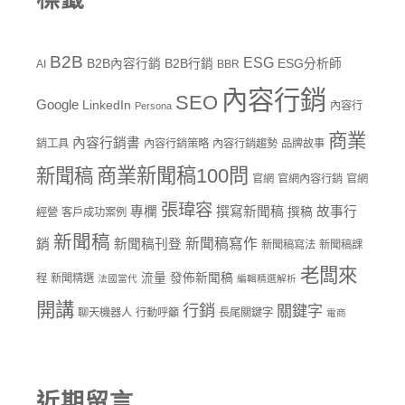
B2B
ESG
B2B內容行銷
B2B行銷
ESG分析師
AI
BBR
內容行銷
SEO
Google
LinkedIn
內容行
Persona
商業
內容行銷書
銷工具
內容行銷策略
內容行銷趨勢
品牌故事
商業新聞稿100問
新聞稿
官網
官網內容行銷
官網
張瑋容
專欄
撰寫新聞稿
故事行
撰稿
經營
客戶成功案例
新聞稿
新聞稿寫作
銷
新聞稿刊登
新聞稿寫法
新聞稿課
老闆來
流量
發佈新聞稿
程
新聞精選
法國當代
編輯精選解析
開講
行銷
關鍵字
聊天機器人
行動呼籲
長尾關鍵字
電商
近期留言