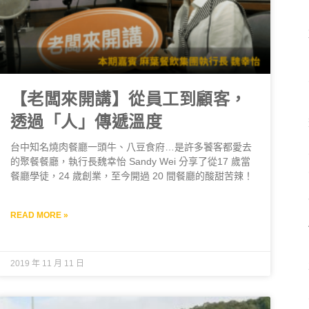
【老闆來開講】從員工到顧客，
透過「人」傳遞溫度
台中知名燒肉餐廳一頭牛、八豆食府…是許多饕客都愛去
的聚餐餐廳，執行長魏幸怡 Sandy Wei 分享了從17 歲當
餐廳學徒，24 歲創業，至今開過 20 間餐廳的酸甜苦辣！
READ MORE »
2019 年 11 月 11 日