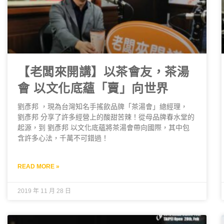
【老闆來開講】以茶會友，茶湯
會 以文化底蘊「賣」向世界
劉彥邦 ，現為台灣知名手搖飲品牌「茶湯會」總經理，
劉彥邦 分享了許多經營上的酸甜苦辣！從母品牌春水堂的
起源，到 劉彥邦 以文化底蘊將茶湯會帶向國際，其中包
含許多心法，千萬不可錯過！
READ MORE »
2019 年 11 月 28 日