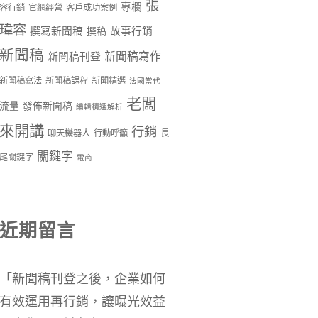
張
專欄
容行銷
官網經營
客戶成功案例
瑋容
撰寫新聞稿
故事行銷
撰稿
新聞稿
新聞稿寫作
新聞稿刊登
新聞稿寫法
新聞稿課程
新聞精選
法國當代
老闆
流量
發佈新聞稿
編輯精選解析
來開講
行銷
聊天機器人
行動呼籲
長
關鍵字
尾關鍵字
電商
近期留言
「
新聞稿刊登之後，企業如何
有效運用再行銷，讓曝光效益