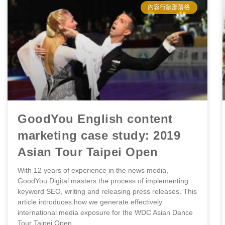
內容行銷部落格
GoodYou English content
marketing case study: 2019
Asian Tour Taipei Open
With 12 years of experience in the news media,
GoodYou Digital masters the process of implementing
keyword SEO, writing and releasing press releases. This
article introduces how we generate effectively
international media exposure for the WDC Asian Dance
Tour Taipei Open.