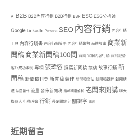
B2B
ESG
B2B內容行銷
B2B行銷
ESG分析師
AI
BBR
內容行銷
SEO
Google
LinkedIn
內容行銷
Persona
商業新
內容行銷書
工具
內容行銷策略
內容行銷趨勢
品牌故事
商業新聞稿100問
聞稿
官網
官網內容行銷
官網經營
新
張瑋容
專欄
撰寫新聞稿
故事行銷
撰稿
客戶成功案例
聞稿
新聞稿寫作
新聞稿刊登
新聞稿寫法
新聞稿課程
新聞精
老闆來開講
流量
發佈新聞稿
選
聊天
法國當代
編輯精選解析
行銷
關鍵字
機器人
行動呼籲
長尾關鍵字
電商
近期留言