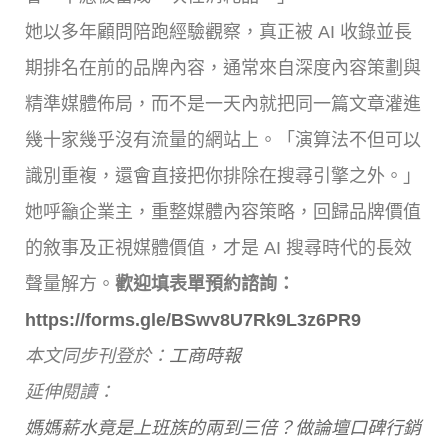
她以多年顧問陪跑經驗觀察，真正被 AI 收錄並長
期排名在前的品牌內容，通常來自深度內容策劃與
精準媒體佈局，而不是一天內就把同一篇文章灌進
幾十家幾乎沒有流量的網站上。「演算法不但可以
識別重複，還會直接把你排除在搜尋引擎之外。」
她呼籲企業主，重整媒體內容策略，回歸品牌價值
的敘事及正視媒體價值，才是 AI 搜尋時代的長效
聲量解方。
歡迎填表單預約諮詢：
https://forms.gle/BSwv8U7Rk9L3z6PR9
本文同步刊登於：
工商時報
延伸閱讀：
媽媽薪水竟是上班族的兩到三倍？做論壇口碑行銷