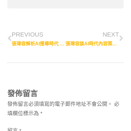
PREVIOUS
NEXT
張瑋容解析AI搜尋時代 為何一稿多發反而傷害品牌聲量
張瑋容談AI時代內容策略：重質不重量，才能被演算法記住
發佈留言
發佈留言必須填寫的電子郵件地址不會公開。
必
填欄位標示為
*
留言
*