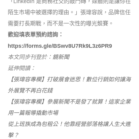
「LinkedIn 是商務社交的敲門磚，媒體則是讓你在
陌生市場中被選擇的理由。」張瑋容說，品牌信任
需要打長期戰，而不是一次性的曝光競賽。
歡迎填表單預約諮詢：
https://forms.gle/BSwv8U7Rk9L3z6PR9
本文同步刊登於：
鏡新聞
延伸閱讀：
【張瑋容專欄】打破展會迷思！數位行銷如何讓海
外展覽不再白花錢
【張瑋容專欄】參展新聞不是發了就算！這家企業
用一篇報導撬動市場
從上班族成為包租公！他靠經營部落格讓人生大進
擊？