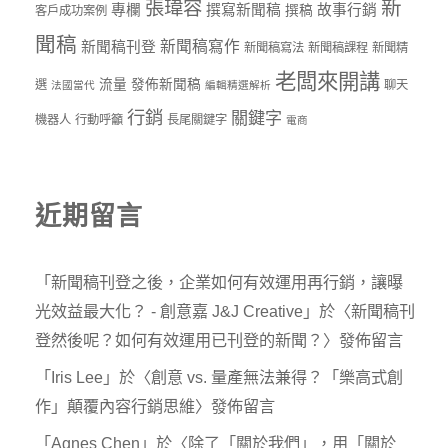
新
張瑋容
專欄
撰寫新聞稿
故事行銷
撰稿
客戶成功案例
聞稿
新聞稿寫作
新聞稿刊登
新聞稿寫法
新聞稿課程
新聞精
老闆來開講
流量
發佈新聞稿
選
聊天
法國當代
編輯精選解析
行銷
關鍵字
機器人
行動呼籲
長尾關鍵字
電商
近期留言
「
新聞稿刊登之後，企業如何有效運用再行銷，讓曝
光效益最大化？ - 創意嘉 J&J Creative
」於〈
新聞稿刊
登然後呢？如何有效運用已刊登的新聞？
〉發佈留言
「
Iris Lee
」於〈
創意 vs. 量產無法兼得？「樂高式創
作」顛覆內容行銷思維
〉發佈留言
「
Agnes Chen
」於〈
除了「關於我們」，用「關於