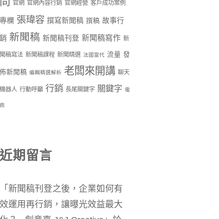
問
官網
官網內容行銷
官網經營
客戶成功案例
張瑋容
專欄
撰寫新聞稿
故事行
撰稿
新聞稿
新聞稿寫作
銷
新聞稿刊登
新
流量
發
聞稿寫法
新聞稿課程
新聞精選
法國當代
老闆來開講
佈新聞稿
聊天
編輯精選解析
行銷
關鍵字
機器人
行動呼籲
長尾關鍵字
電
商
近期留言
「
新聞稿刊登之後，企業如何有
效運用再行銷，讓曝光效益最大