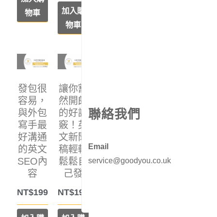
加入購
物車
物車
發包很
讓你豁
容易，
然開朗
聯絡我們
與外包
的好訣
寫手最
竅！英
好溝通
文新聞
Email
的英文
稿輕輕
SEO內
鬆鬆自
service@goodyou.co.uk
容
己發
NT$
199
NT$
199