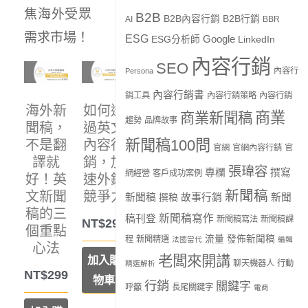
焦海外受眾
B2B
B2B內容行銷
B2B行銷
AI
BBR
需求市場！
ESG
Google
ESG分析師
LinkedIn
內容行銷
SEO
內容行
Persona
內容行銷書
銷工具
內容行銷策略
內容行銷
海外新
如何透
商業
商業新聞稿
趨勢
品牌故事
聞稿，
過英文
新聞稿100問
不是翻
內容行
官網
官網內容行銷
官
譯就
銷，加
張瑋容
專欄
撰寫
網經營
客戶成功案例
好！英
速外銷
新聞稿
文新聞
競爭力
新聞稿
故事行銷
新聞
撰稿
稿的三
新聞稿寫作
稿刊登
新聞稿寫法
新聞稿課
NT$
299
個重點
流量
發佈新聞稿
程
新聞精選
法國當代
編輯
心法
老闆來開講
加入購
聊天機器人
行動
精選解析
NT$
299
物車
行銷
關鍵字
呼籲
長尾關鍵字
電商