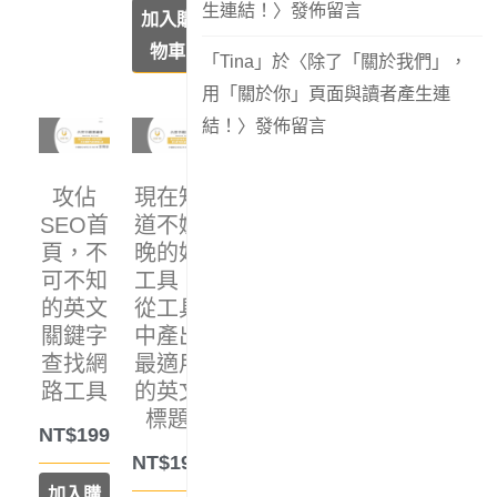
生連結！
〉發佈留言
加入購
物車
「
Tina
」於〈
除了「關於我們」，
用「關於你」頁面與讀者產生連
結！
〉發佈留言
攻佔
現在知
SEO首
道不嫌
頁，不
晚的好
可不知
工具！
的英文
從工具
關鍵字
中產出
查找網
最適用
路工具
的英文
標題
NT$
199
NT$
199
加入購