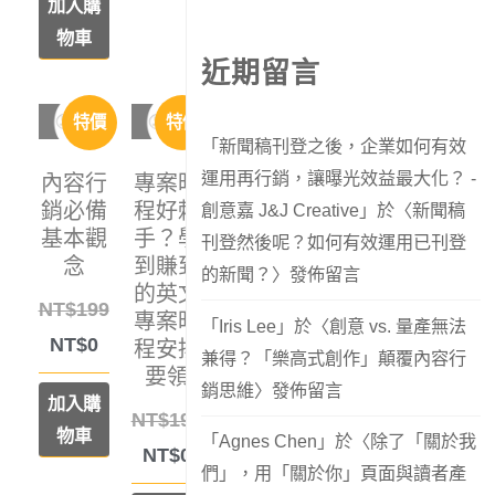
加入購
物車
近期留言
特價
特價
「
新聞稿刊登之後，企業如何有效
運用再行銷，讓曝光效益最大化？ -
內容行
專案時
銷必備
程好棘
創意嘉 J&J Creative
」於〈
新聞稿
基本觀
手？學
刊登然後呢？如何有效運用已刊登
念
到賺到
的新聞？
〉發佈留言
的英文
NT$
199
專案時
「
Iris Lee
」於〈
創意 vs. 量產無法
NT$
0
程安排
兼得？「樂高式創作」顛覆內容行
要領
銷思維
〉發佈留言
加入購
NT$
199
物車
「
Agnes Chen
」於〈
除了「關於我
NT$
0
們」，用「關於你」頁面與讀者產