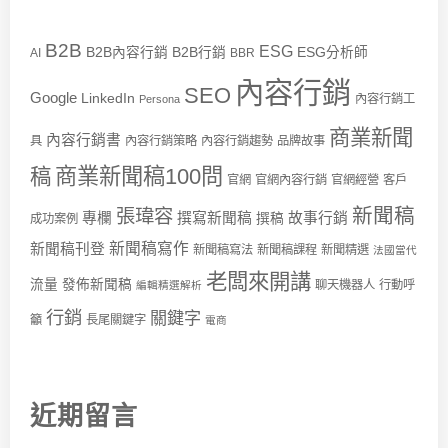
B2B
ESG
B2B內容行銷
B2B行銷
ESG分析師
AI
BBR
內容行銷
SEO
Google
LinkedIn
內容行銷工
Persona
商業新聞
內容行銷書
具
內容行銷策略
內容行銷趨勢
品牌故事
商業新聞稿100問
稿
官網
官網內容行銷
官網經營
客戶
新聞稿
張瑋容
專欄
撰寫新聞稿
故事行銷
撰稿
成功案例
新聞稿寫作
新聞稿刊登
新聞稿寫法
新聞稿課程
新聞精選
法國當代
老闆來開講
流量
發佈新聞稿
聊天機器人
行動呼
編輯精選解析
行銷
關鍵字
籲
長尾關鍵字
電商
近期留言