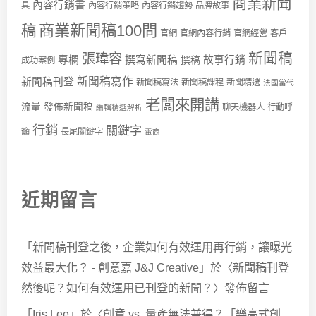
商業新聞
內容行銷書
具
內容行銷策略
內容行銷趨勢
品牌故事
商業新聞稿100問
稿
官網
官網內容行銷
官網經營
客戶
新聞稿
張瑋容
專欄
撰寫新聞稿
故事行銷
撰稿
成功案例
新聞稿寫作
新聞稿刊登
新聞稿寫法
新聞稿課程
新聞精選
法國當代
老闆來開講
流量
發佈新聞稿
聊天機器人
行動呼
編輯精選解析
行銷
關鍵字
籲
長尾關鍵字
電商
近期留言
「
新聞稿刊登之後，企業如何有效運用再行銷，讓曝光
效益最大化？ - 創意嘉 J&J Creative
」於〈
新聞稿刊登
然後呢？如何有效運用已刊登的新聞？
〉發佈留言
「
Iris Lee
」於〈
創意 vs. 量產無法兼得？「樂高式創