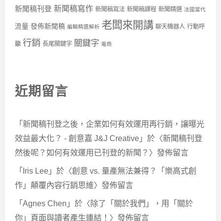
新聞稿寫作
新聞稿刊登
新聞稿寫法
新聞稿課程
新聞精選
法國當代
老闆來開講
流量
發佈新聞稿
聊天機器人
行動呼
編輯精選解析
行銷
關鍵字
籲
長尾關鍵字
電商
近期留言
「
新聞稿刊登之後，企業如何有效運用再行銷，讓曝光
效益最大化？ - 創意嘉 J&J Creative
」於〈
新聞稿刊登
然後呢？如何有效運用已刊登的新聞？
〉發佈留言
「
Iris Lee
」於〈
創意 vs. 量產無法兼得？「樂高式創
作」顛覆內容行銷思維
〉發佈留言
「
Agnes Chen
」於〈
除了「關於我們」，用「關於
你」頁面與讀者產生連結！
〉發佈留言