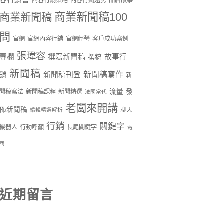
容行銷書
內容行銷策略
內容行銷趨勢
品牌故事
商業新聞稿100
商業新聞稿
問
官網
官網內容行銷
官網經營
客戶成功案例
張瑋容
專欄
撰寫新聞稿
故事行
撰稿
新聞稿
新聞稿寫作
銷
新聞稿刊登
新
流量
發
聞稿寫法
新聞稿課程
新聞精選
法國當代
老闆來開講
佈新聞稿
聊天
編輯精選解析
行銷
關鍵字
機器人
行動呼籲
長尾關鍵字
電
商
近期留言