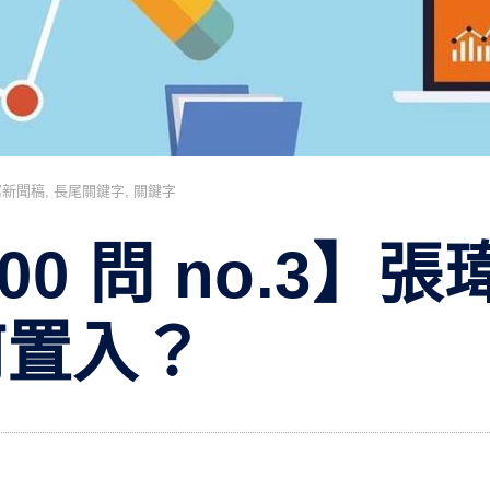
寫新聞稿
,
長尾關鍵字
,
關鍵字
00 問 no.3】
何置入？