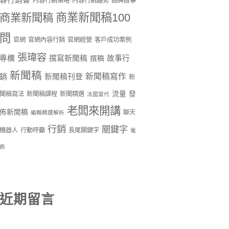
容行銷書
內容行銷策略
內容行銷趨勢
品牌故事
商業新聞稿100
商業新聞稿
問
官網
官網內容行銷
官網經營
客戶成功案例
張瑋容
專欄
撰寫新聞稿
故事行
撰稿
新聞稿
新聞稿寫作
銷
新聞稿刊登
新
流量
發
聞稿寫法
新聞稿課程
新聞精選
法國當代
老闆來開講
佈新聞稿
聊天
編輯精選解析
行銷
關鍵字
機器人
行動呼籲
長尾關鍵字
電
商
近期留言