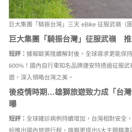
巨大集團「騎振台灣」三天 eBike 征服武嶺
巨大集團「騎振台灣」征服武嶺 推廣
短評：
據報歐美陸續解封後，全球尋求更能保
600%！國內自行車知名品牌捷安特透過征服
遊，深入領略台灣之美。
後疫情時期…雄獅旅遊致力成「台灣
曝
短評：
全球確診病例持續增加，台灣相對安全，
紛推出國內旅遊行程，雄獅更提出5大主題精準