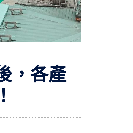
後，各產
！