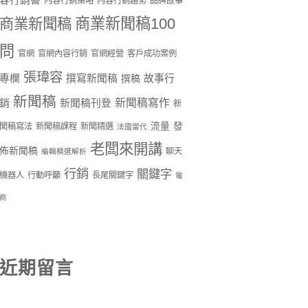
容行銷書
內容行銷策略
內容行銷趨勢
品牌故事
商業新聞稿100
商業新聞稿
問
官網
官網內容行銷
官網經營
客戶成功案例
張瑋容
專欄
撰寫新聞稿
故事行
撰稿
新聞稿
新聞稿寫作
銷
新聞稿刊登
新
流量
發
聞稿寫法
新聞稿課程
新聞精選
法國當代
老闆來開講
佈新聞稿
聊天
編輯精選解析
行銷
關鍵字
機器人
行動呼籲
長尾關鍵字
電
商
近期留言