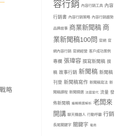
容行銷
內容
內容行銷工具
行銷書
內容行銷策略
內容行銷趨勢
商
商業新聞稿
品牌故事
業新聞稿100問
官網
官
網內容行銷
官網經營
客戶成功案例
張瑋容
專欄
撰寫新聞稿
撰
新聞稿
故事行銷
新聞稿
稿
新聞稿寫作
刊登
新聞稿寫法
新
戰略
流量
發
聞稿課程
新聞精選
法國當代
老闆來
佈新聞稿
編輯精選解析
開講
行銷
聊天機器人
行動呼籲
關鍵字
長尾關鍵字
電商