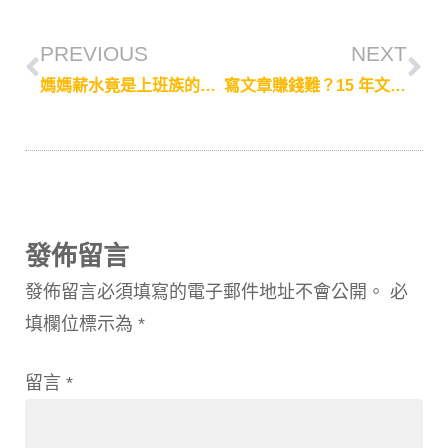
PREVIOUS
NEXT
媽媽薪水竟是上班族的兩到三倍？做論壇口碑行銷也能在家顧小孩
寫文章賺錢難？15 年文字工作者分享「CP 值很高的接案是_____產業！」
發佈留言
發佈留言必須填寫的電子郵件地址不會公開。
必
填欄位標示為
*
留言
*