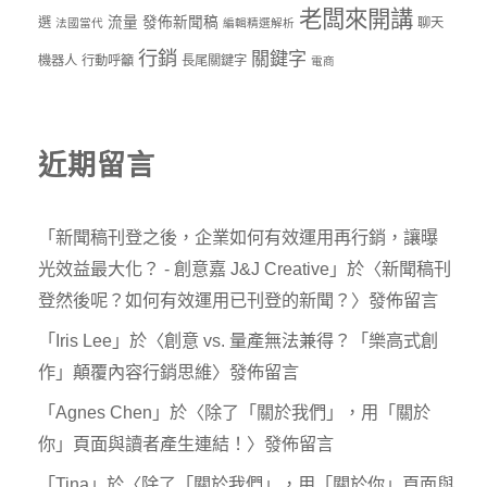
老闆來開講
流量
發佈新聞稿
選
聊天
法國當代
編輯精選解析
行銷
關鍵字
機器人
行動呼籲
長尾關鍵字
電商
近期留言
「
新聞稿刊登之後，企業如何有效運用再行銷，讓曝
光效益最大化？ - 創意嘉 J&J Creative
」於〈
新聞稿刊
登然後呢？如何有效運用已刊登的新聞？
〉發佈留言
「
Iris Lee
」於〈
創意 vs. 量產無法兼得？「樂高式創
作」顛覆內容行銷思維
〉發佈留言
「
Agnes Chen
」於〈
除了「關於我們」，用「關於
你」頁面與讀者產生連結！
〉發佈留言
「
Tina
」於〈
除了「關於我們」，用「關於你」頁面與