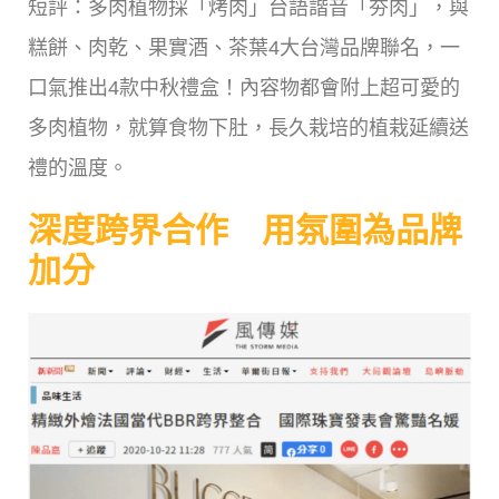
短評：多肉植物採「烤肉」台語諧音「夯肉」，與
糕餅、肉乾、果實酒、茶葉4大台灣品牌聯名，一
口氣推出4款中秋禮盒！內容物都會附上超可愛的
多肉植物，就算食物下肚，長久栽培的植栽延續送
禮的溫度。
深度跨界合作 用氛圍為品牌
加分