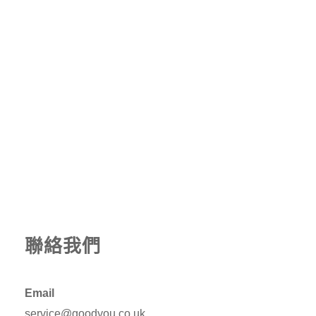
聯絡我們
Email
service@goodyou.co.uk