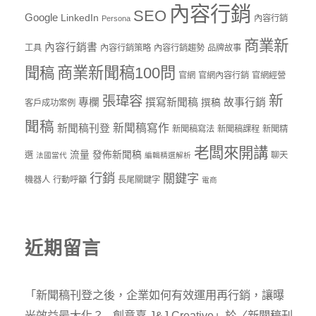
內容行銷
SEO
Google
LinkedIn
內容行銷
Persona
商業新
內容行銷書
工具
內容行銷策略
內容行銷趨勢
品牌故事
商業新聞稿100問
聞稿
官網
官網內容行銷
官網經營
新
張瑋容
專欄
撰寫新聞稿
故事行銷
撰稿
客戶成功案例
聞稿
新聞稿寫作
新聞稿刊登
新聞稿寫法
新聞稿課程
新聞精
老闆來開講
流量
發佈新聞稿
選
聊天
法國當代
編輯精選解析
行銷
關鍵字
機器人
行動呼籲
長尾關鍵字
電商
近期留言
「
新聞稿刊登之後，企業如何有效運用再行銷，讓曝
光效益最大化？ - 創意嘉 J&J Creative
」於〈
新聞稿刊