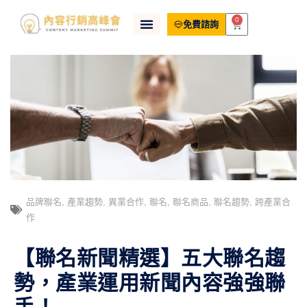
0
免費諮詢
品牌聯名
,
產業趨勢
,
異業合作
,
聯名
,
聯名商品
,
聯名趨勢
,
跨產業合
作
【聯名新聞精選】五大聯名趨
勢，產業運用新聞內容強強聯