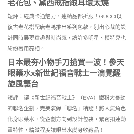
老花包、黛西戒指跟耳環太燒
短評：經典卡通魅力，連精品都折服！GUCCI以
復古老花搭配唐老鴨推出系列包款，別出心裁的設
計同時展現童趣與時尚感，讓許多明星、模特兒也
紛紛著用亮相。
日本最夯小物手刀搶買一波！參天
眼藥水x新世紀福音戰士一滴覺醒
旋風襲台
短評：讓《新世紀福音戰士》（EVA）鐵粉大暴動
的聯名企劃，完美演繹「聯名」精髓！將人氣角色
化身眼藥水，從企劃方向到設計包裝，緊密扣連動
畫特性，精緻程度讓眼藥水變身收藏品！