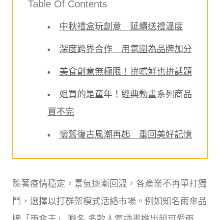
Table Of Contents
中秋禮盒玩創意 延續送禮溫度
深度跨界合作 用氛圍為品牌加分
美食創意無極限！拚嚐鮮也拚話題
姐買的是童年！經典動畫系列商品
買不完
懷舊復古風潮再起 重回美好記憶
隨著疫情穩定，景氣逐漸回溫，各產業不再單打獨
鬥，選擇以打群架模式活絡市場。例如知名雨傘品
牌「雨傘王」 聯名 多款人氣插畫推出超可愛雨