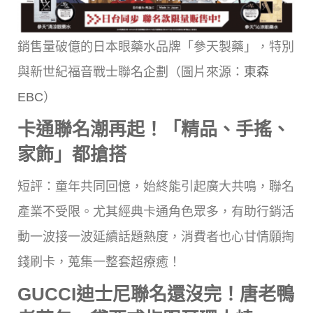
銷售量破億的日本眼藥水品牌「參天製藥」，特別
與新世紀福音戰士聯名企劃（圖片來源：
東森
EBC
）
卡通聯名潮再起！「精品、手搖、
家飾」都搶搭
短評：童年共同回憶，始終能引起廣大共鳴，聯名
產業不受限。尤其經典卡通角色眾多，有助行銷活
動一波接一波延續話題熱度，消費者也心甘情願掏
錢刷卡，蒐集一整套超療癒！
GUCCI迪士尼聯名還沒完！唐老鴨