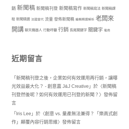
新聞稿
新聞稿寫作
銷
新聞稿刊登
新聞稿寫法
新聞稿課
老闆來
流量
發佈新聞稿
程
新聞精選
法國當代
編輯精選解析
開講
行銷
關鍵字
聊天機器人
行動呼籲
長尾關鍵字
電商
近期留言
「
新聞稿刊登之後，企業如何有效運用再行銷，讓曝
光效益最大化？ - 創意嘉 J&J Creative
」於〈
新聞稿
刊登然後呢？如何有效運用已刊登的新聞？
〉發佈留
言
「
Iris Lee
」於〈
創意 vs. 量產無法兼得？「樂高式創
作」顛覆內容行銷思維
〉發佈留言