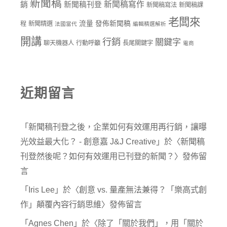
新聞稿
新聞稿寫作
銷
新聞稿刊登
新聞稿寫法
新聞稿課
老闆來
流量
發佈新聞稿
程
新聞精選
法國當代
編輯精選解析
開講
行銷
關鍵字
聊天機器人
行動呼籲
長尾關鍵字
電商
近期留言
「
新聞稿刊登之後，企業如何有效運用再行銷，讓曝
光效益最大化？ - 創意嘉 J&J Creative
」於〈
新聞稿
刊登然後呢？如何有效運用已刊登的新聞？
〉發佈留
言
「
Iris Lee
」於〈
創意 vs. 量產無法兼得？「樂高式創
作」顛覆內容行銷思維
〉發佈留言
「
Agnes Chen
」於〈
除了「關於我們」，用「關於