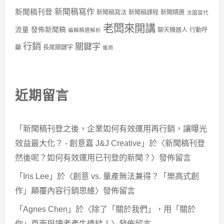
新聞稿寫作
新聞稿刊登
新聞稿寫法
新聞稿課程
新聞精選
法國當代
老闆來開講
流量
發佈新聞稿
聊天機器人
行動呼
編輯精選解析
行銷
關鍵字
籲
長尾關鍵字
電商
近期留言
「
新聞稿刊登之後，企業如何有效運用再行銷，讓曝光
效益最大化？ - 創意嘉 J&J Creative
」於〈
新聞稿刊登
然後呢？如何有效運用已刊登的新聞？
〉發佈留言
「
Iris Lee
」於〈
創意 vs. 量產無法兼得？「樂高式創
作」顛覆內容行銷思維
〉發佈留言
「
Agnes Chen
」於〈
除了「關於我們」，用「關於
你」頁面與讀者產生連結！
〉發佈留言