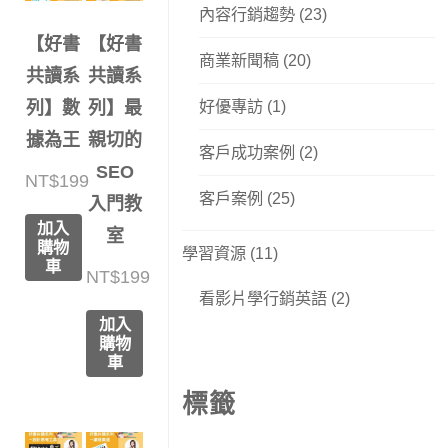
內容行銷趨勢
(23)
【好書
【好書
商業新聞稿
(20)
共讀系
共讀系
好優專訪
(1)
列】數
列】最
據為王
親切的
客戶成功案例
(2)
SEO
NT$
199
客戶案例
(25)
入門教
加入
室
購物
學習資源
(11)
車
NT$
199
看影片學行銷英語
(2)
加入
購物
車
標籤