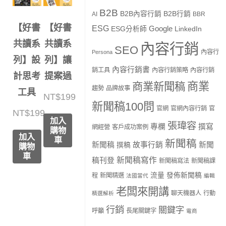
B2B
B2B內容行銷
B2B行銷
AI
BBR
【好書
【好書
ESG
Google
ESG分析師
LinkedIn
共讀系
共讀系
內容行銷
SEO
內容行
Persona
列】設
列】讓
內容行銷書
銷工具
內容行銷策略
內容行銷
計思考
提案過
商業
商業新聞稿
趨勢
品牌故事
工具
NT$
199
新聞稿100問
官網
官網內容行銷
官
NT$
199
加入
張瑋容
專欄
撰寫
網經營
客戶成功案例
購物
加入
車
新聞稿
新聞稿
故事行銷
新聞
撰稿
購物
車
新聞稿寫作
稿刊登
新聞稿寫法
新聞稿課
流量
發佈新聞稿
程
新聞精選
法國當代
編輯
老闆來開講
聊天機器人
行動
精選解析
行銷
關鍵字
呼籲
長尾關鍵字
電商