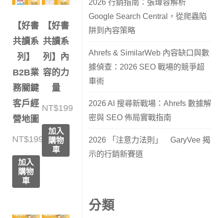
2026 行銷指南：張瑋容解析
Google Search Central，從爬蟲陷
【好書
【好書
阱到內容策略
共讀系
共讀系
Ahrefs & SimilarWeb 內容缺口與數
列】
列】內
據偵查：2026 SEO 戰場的競爭超
B2B業
容的力
車術
務關鍵
量
客戶經
2026 AI 搜尋新戰場：Ahrefs 數據解
NT$
199
密與 SEO 佈局實戰指南
營地圖
加入
NT$
199
2026 「注意力法則」 GaryVee 揭
購物
車
示的行銷新賽道
加入
購物
車
分類