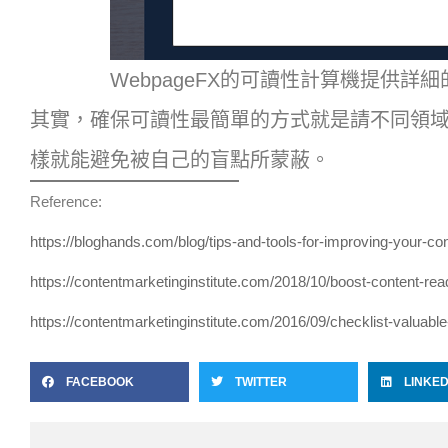
WebpageFX的可讀性計算機提供詳細的分析
其實，確保可讀性最簡單的方式就是請不同領
樣就能避免被自己的盲點所蒙蔽。
Reference:
h
ttps://bloghands.com/blog/tips-and-tools-for-improving-your-con
https://contentmarketinginstitute.com/2018/10/boost-content-read
https://contentmarketinginstitute.com/2016/09/checklist-valuable
FACEBOOK
TWITTER
LINKED