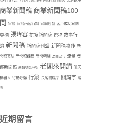
容行銷書
內容行銷策略
內容行銷趨勢
品牌故事
商業新聞稿100
商業新聞稿
問
官網
官網內容行銷
官網經營
客戶成功案例
張瑋容
專欄
撰寫新聞稿
故事行
撰稿
新聞稿
新聞稿寫作
銷
新聞稿刊登
新
流量
發
聞稿寫法
新聞稿課程
新聞精選
法國當代
老闆來開講
佈新聞稿
聊天
編輯精選解析
行銷
關鍵字
機器人
行動呼籲
長尾關鍵字
電
商
近期留言