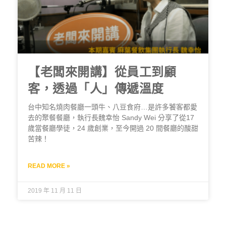
【老闆來開講】從員工到顧
客，透過「人」傳遞溫度
台中知名燒肉餐廳一頭牛、八豆食府…是許多饕客都愛
去的聚餐餐廳，執行長魏幸怡 Sandy Wei 分享了從17
歲當餐廳學徒，24 歲創業，至今開過 20 間餐廳的酸甜
苦辣！
READ MORE »
2019 年 11 月 11 日