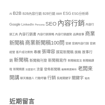
B2B
ESG
B2B內容行銷
B2B行銷
ESG分析師
AI
BBR
內容行銷
SEO
Google
LinkedIn
內容行
Persona
商業
內容行銷書
銷工具
內容行銷策略
內容行銷趨勢
品牌故事
商業新聞稿100問
新聞稿
官網
官網內容行銷
官網
張瑋容
專欄
撰寫新聞稿
故事行
撰稿
經營
客戶成功案例
新聞稿
新聞稿寫作
銷
新聞稿刊登
新聞稿寫法
新聞稿課
老闆來
流量
發佈新聞稿
程
新聞精選
法國當代
編輯精選解析
開講
行銷
關鍵字
聊天機器人
行動呼籲
長尾關鍵字
電商
近期留言