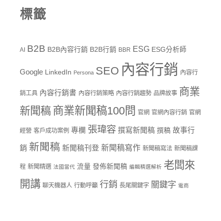
標籤
B2B
ESG
B2B內容行銷
B2B行銷
ESG分析師
AI
BBR
內容行銷
SEO
Google
LinkedIn
內容行
Persona
商業
內容行銷書
銷工具
內容行銷策略
內容行銷趨勢
品牌故事
商業新聞稿100問
新聞稿
官網
官網內容行銷
官網
張瑋容
專欄
撰寫新聞稿
故事行
撰稿
經營
客戶成功案例
新聞稿
新聞稿寫作
銷
新聞稿刊登
新聞稿寫法
新聞稿課
老闆來
流量
發佈新聞稿
程
新聞精選
法國當代
編輯精選解析
開講
行銷
關鍵字
聊天機器人
行動呼籲
長尾關鍵字
電商