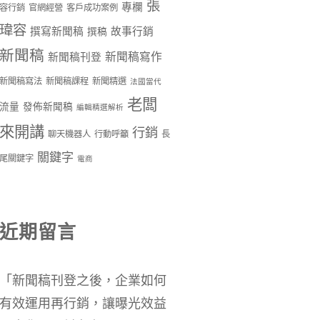
張
專欄
容行銷
官網經營
客戶成功案例
瑋容
撰寫新聞稿
故事行銷
撰稿
新聞稿
新聞稿寫作
新聞稿刊登
新聞稿寫法
新聞稿課程
新聞精選
法國當代
老闆
流量
發佈新聞稿
編輯精選解析
來開講
行銷
聊天機器人
行動呼籲
長
關鍵字
尾關鍵字
電商
近期留言
「
新聞稿刊登之後，企業如何
有效運用再行銷，讓曝光效益