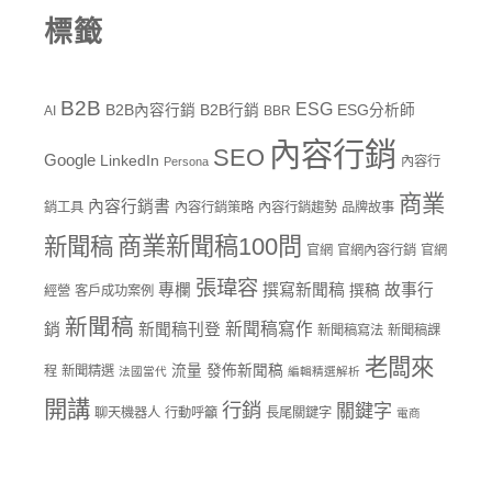
標籤
B2B
ESG
B2B內容行銷
B2B行銷
ESG分析師
AI
BBR
內容行銷
SEO
Google
LinkedIn
內容行
Persona
商業
內容行銷書
銷工具
內容行銷策略
內容行銷趨勢
品牌故事
商業新聞稿100問
新聞稿
官網
官網內容行銷
官網
張瑋容
專欄
撰寫新聞稿
故事行
撰稿
經營
客戶成功案例
新聞稿
新聞稿寫作
銷
新聞稿刊登
新聞稿寫法
新聞稿課
老闆來
流量
發佈新聞稿
程
新聞精選
法國當代
編輯精選解析
開講
行銷
關鍵字
聊天機器人
行動呼籲
長尾關鍵字
電商