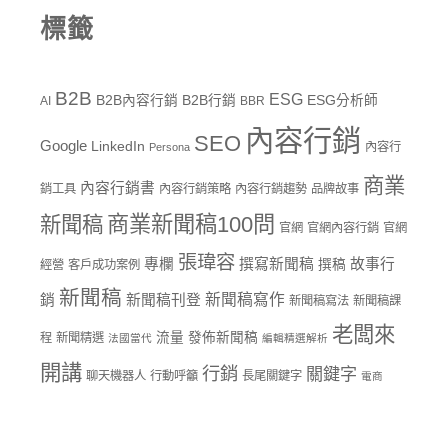
標籤
B2B
ESG
B2B內容行銷
B2B行銷
ESG分析師
AI
BBR
內容行銷
SEO
Google
LinkedIn
內容行
Persona
商業
內容行銷書
銷工具
內容行銷策略
內容行銷趨勢
品牌故事
商業新聞稿100問
新聞稿
官網
官網內容行銷
官網
張瑋容
專欄
撰寫新聞稿
故事行
撰稿
經營
客戶成功案例
新聞稿
新聞稿寫作
銷
新聞稿刊登
新聞稿寫法
新聞稿課
老闆來
流量
發佈新聞稿
程
新聞精選
法國當代
編輯精選解析
開講
行銷
關鍵字
聊天機器人
行動呼籲
長尾關鍵字
電商