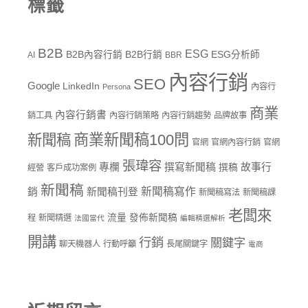
標籤
B2B
ESG
B2B內容行銷
B2B行銷
ESG分析師
AI
BBR
內容行銷
SEO
Google
LinkedIn
內容行
Persona
商業
內容行銷書
銷工具
內容行銷策略
內容行銷趨勢
品牌故事
商業新聞稿100問
新聞稿
官網
官網內容行銷
官網
張瑋容
專欄
撰寫新聞稿
故事行
撰稿
經營
客戶成功案例
新聞稿
新聞稿寫作
銷
新聞稿刊登
新聞稿寫法
新聞稿課
老闆來
流量
發佈新聞稿
程
新聞精選
法國當代
編輯精選解析
開講
行銷
關鍵字
聊天機器人
行動呼籲
長尾關鍵字
電商