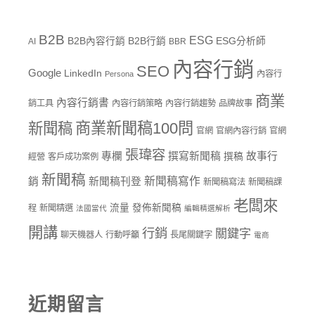
B2B
ESG
B2B內容行銷
B2B行銷
ESG分析師
AI
BBR
內容行銷
SEO
Google
LinkedIn
內容行
Persona
商業
內容行銷書
銷工具
內容行銷策略
內容行銷趨勢
品牌故事
商業新聞稿100問
新聞稿
官網
官網內容行銷
官網
張瑋容
專欄
撰寫新聞稿
故事行
撰稿
經營
客戶成功案例
新聞稿
新聞稿寫作
銷
新聞稿刊登
新聞稿寫法
新聞稿課
老闆來
流量
發佈新聞稿
程
新聞精選
法國當代
編輯精選解析
開講
行銷
關鍵字
聊天機器人
行動呼籲
長尾關鍵字
電商
近期留言