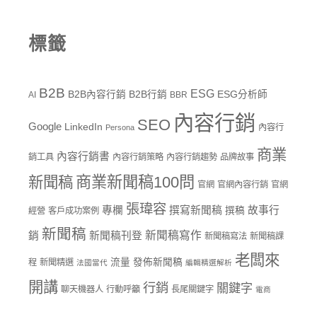
標籤
B2B
ESG
B2B內容行銷
B2B行銷
ESG分析師
AI
BBR
內容行銷
SEO
Google
LinkedIn
內容行
Persona
商業
內容行銷書
銷工具
內容行銷策略
內容行銷趨勢
品牌故事
商業新聞稿100問
新聞稿
官網
官網內容行銷
官網
張瑋容
專欄
撰寫新聞稿
故事行
撰稿
經營
客戶成功案例
新聞稿
新聞稿寫作
銷
新聞稿刊登
新聞稿寫法
新聞稿課
老闆來
流量
發佈新聞稿
程
新聞精選
法國當代
編輯精選解析
開講
行銷
關鍵字
聊天機器人
行動呼籲
長尾關鍵字
電商