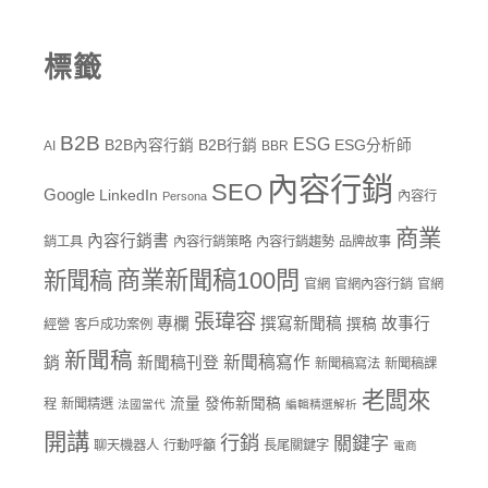
標籤
B2B
ESG
B2B內容行銷
B2B行銷
ESG分析師
AI
BBR
內容行銷
SEO
Google
LinkedIn
內容行
Persona
商業
內容行銷書
銷工具
內容行銷策略
內容行銷趨勢
品牌故事
商業新聞稿100問
新聞稿
官網
官網內容行銷
官網
張瑋容
專欄
撰寫新聞稿
故事行
撰稿
經營
客戶成功案例
新聞稿
新聞稿寫作
銷
新聞稿刊登
新聞稿寫法
新聞稿課
老闆來
流量
發佈新聞稿
程
新聞精選
法國當代
編輯精選解析
開講
行銷
關鍵字
聊天機器人
行動呼籲
長尾關鍵字
電商