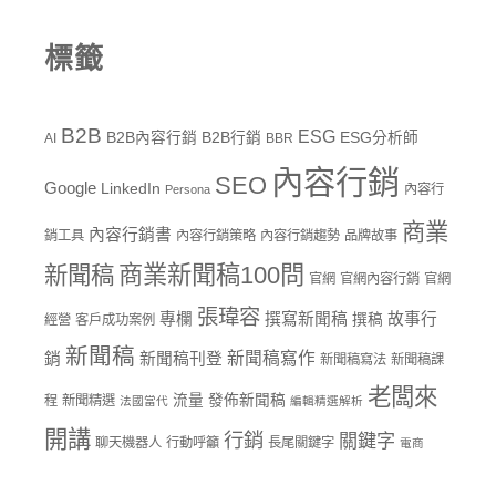
標籤
B2B
ESG
B2B內容行銷
B2B行銷
ESG分析師
AI
BBR
內容行銷
SEO
Google
LinkedIn
內容行
Persona
商業
內容行銷書
銷工具
內容行銷策略
內容行銷趨勢
品牌故事
商業新聞稿100問
新聞稿
官網
官網內容行銷
官網
張瑋容
專欄
撰寫新聞稿
故事行
撰稿
經營
客戶成功案例
新聞稿
新聞稿寫作
銷
新聞稿刊登
新聞稿寫法
新聞稿課
老闆來
流量
發佈新聞稿
程
新聞精選
法國當代
編輯精選解析
開講
行銷
關鍵字
聊天機器人
行動呼籲
長尾關鍵字
電商