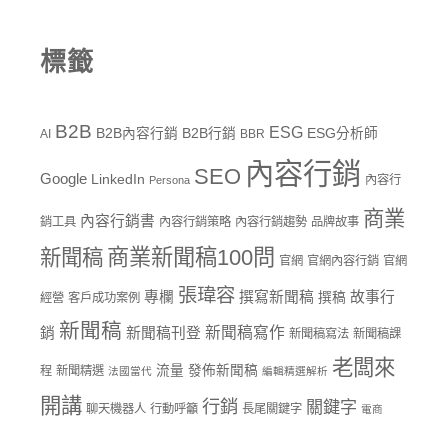
標籤
B2B
ESG
B2B內容行銷
B2B行銷
ESG分析師
AI
BBR
內容行銷
SEO
Google
LinkedIn
內容行
Persona
商業
內容行銷書
銷工具
內容行銷策略
內容行銷趨勢
品牌故事
商業新聞稿100問
新聞稿
官網
官網內容行銷
官網
張瑋容
專欄
撰寫新聞稿
故事行
撰稿
經營
客戶成功案例
新聞稿
新聞稿寫作
銷
新聞稿刊登
新聞稿寫法
新聞稿課
老闆來
流量
發佈新聞稿
程
新聞精選
法國當代
編輯精選解析
開講
行銷
關鍵字
聊天機器人
行動呼籲
長尾關鍵字
電商