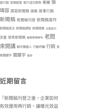
張
專欄
容行銷
官網經營
客戶成功案例
瑋容
撰寫新聞稿
故事行銷
撰稿
新聞稿
新聞稿寫作
新聞稿刊登
新聞稿寫法
新聞稿課程
新聞精選
法國當代
老闆
流量
發佈新聞稿
編輯精選解析
來開講
行銷
聊天機器人
行動呼籲
長
關鍵字
尾關鍵字
電商
近期留言
「
新聞稿刊登之後，企業如何
有效運用再行銷，讓曝光效益